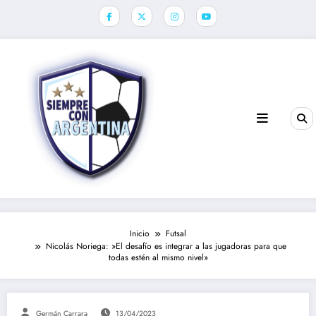
Saltar
al
contenido
Inicio
Futsal
Nicolás Noriega: »El desafío es integrar a las jugadoras para que
todas estén al mismo nivel»
Germán Carrara
13/04/2023