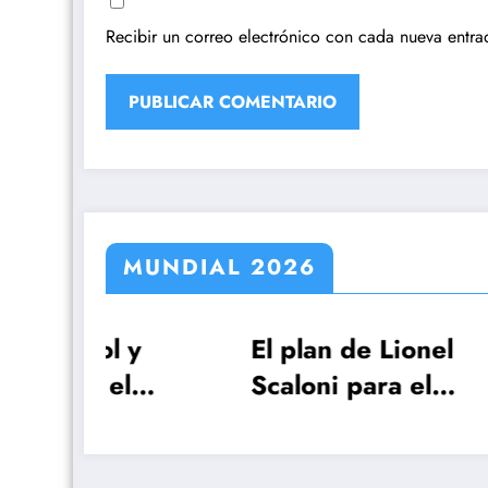
Recibir un correo electrónico con cada nueva entra
MUNDIAL 2026
y
El plan de Lionel
FIF
Scaloni para el
ser
n
anuncio de la lista de
ape
26 jugadores
del