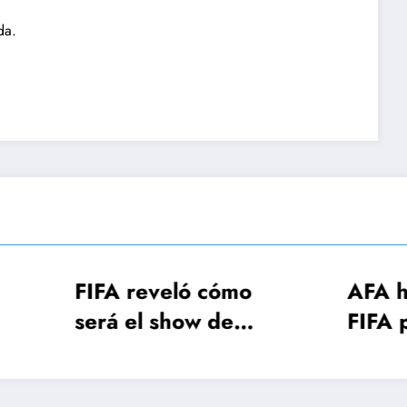
da.
A reveló cómo
AFA hizo el pedi
á el show de
FIFA para que
rtura de la Copa
Otamendi pueda
 Mundo
jugar la primera