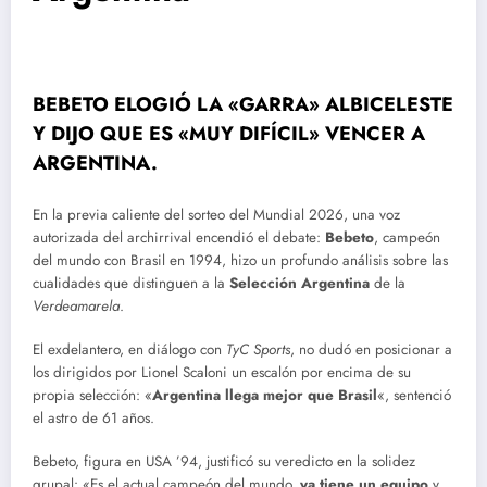
BEBETO ELOGIÓ LA «GARRA» ALBICELESTE
Y DIJO QUE ES «MUY DIFÍCIL» VENCER A
ARGENTINA.
En la previa caliente del sorteo del Mundial 2026, una voz
autorizada del archirrival encendió el debate:
Bebeto
, campeón
del mundo con Brasil en 1994, hizo un profundo análisis sobre las
cualidades que distinguen a la
Selección Argentina
de la
Verdeamarela
.
El exdelantero, en diálogo con
TyC Sports
, no dudó en posicionar a
los dirigidos por Lionel Scaloni un escalón por encima de su
propia selección: «
Argentina llega mejor que Brasil
«, sentenció
el astro de 61 años.
Bebeto, figura en USA ’94, justificó su veredicto en la solidez
grupal: «Es el actual campeón del mundo,
ya tiene un equipo
y