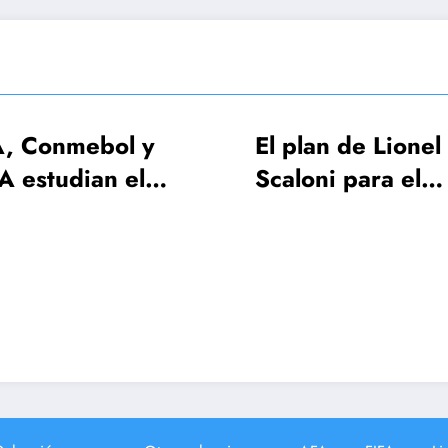
El plan de Lionel
FIFA re
Scaloni para el
será el
anuncio de la lista de
apertur
26 jugadores
del Mu