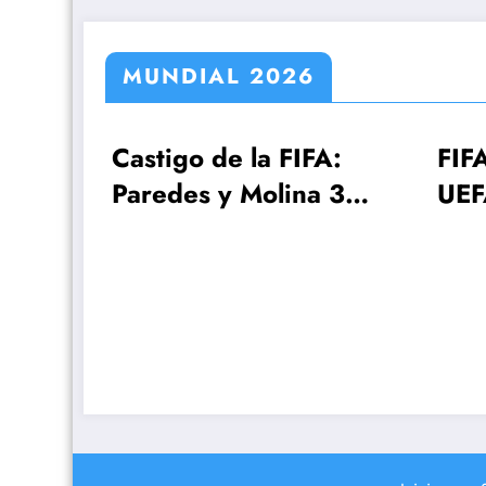
MUNDIAL 2026
de la FIFA:
FIFA, Conmebol y
 y Molina 3
UEFA estudian el
Gavi una
Mundial 2030 con
¡64 selecciones!