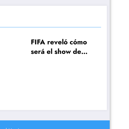
veló cómo
 show de
a de la Copa
ndo
AFA hizo el pedido a
FIFA para que
Otamendi pueda
jugar la primera
fecha del Mundial