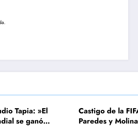
da.
stigo de la FIFA:
FIFA, Conmebo
redes y Molina 3
UEFA estudian 
chas, Gavi una
Mundial 2030 