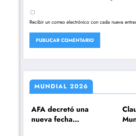
Recibir un correo electrónico con cada nueva entra
MUNDIAL 2026
na
Claudio Tapia: »El
Ca
Mundial se ganó
Pa
 por
cuando le ganamos a
fe