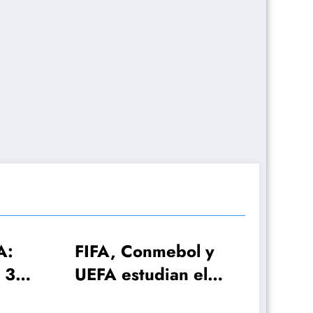
l y
el
con