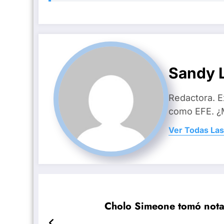
Sandy L
Redactora. E
como EFE. ¿M
Ver Todas Las
Cholo Simeone tomó nota 