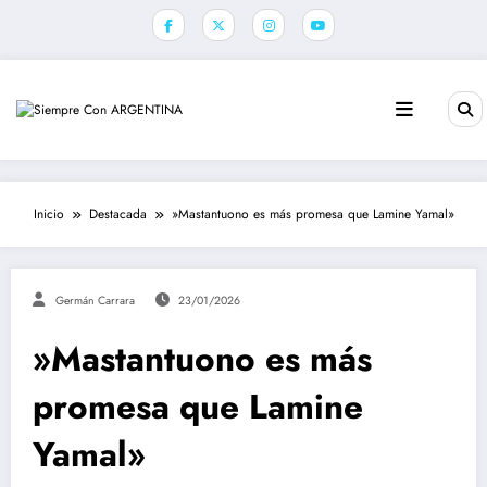
Saltar
al
contenido
Inicio
Destacada
»Mastantuono es más promesa que Lamine Yamal»
Germán Carrara
23/01/2026
»Mastantuono es más
promesa que Lamine
Yamal»