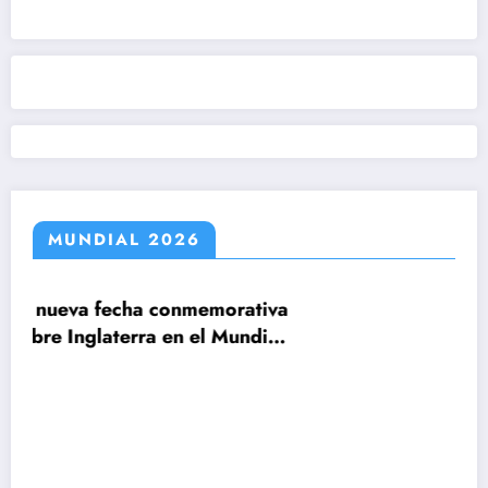
MUNDIAL 2026
morativa
Claudio Tapia: »El Mundial se ganó c
 Mundial
le ganamos a Inglaterra»