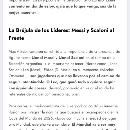
importa a mi. En Liverpool y en la Selección priorizo eso.
Estoy
contento en donde estoy, ojalá que lo que venga, sea de la
mejor manera
«.
La Brújula de los Líderes: Messi y Scaloni al
Frente
Mac Allister también se refirió a la importancia de la presencia de
figuras como
Lionel Messi
y
Lionel Scaloni
en el rumbo de la
Selección Argentina. «Lo importante es tener líderes como (Lionel)
Scaloni; Leo (Messi), Fideo (Di María) en su momento, (Nicolás)
Otamendi…
son jugadores que nos llevaron por el camino de
seguir intentándolo. O Leo, que ganó todo y quiere seguir
consiguiendo cosas
«, destacó, poniendo en valor el rol de los
referentes dentro del combinado nacional.
Para cerrar, el mediocampista del Liverpool no ocultó su inmensa
ilusión por integrar la nómina que buscará el bicampeonato en la
Copa del Mundo de 2026. «Estoy con mucha ansiedad de jugar
otro Mundial, este año va a ser clave.
El Mundial va a ser muy