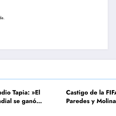
da.
l
Castigo de la FIFA:
FIF
Paredes y Molina 3
UEF
os a
fechas, Gavi una
Mun