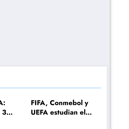
A, Conmebol y
A estudian el
dial 2030 con