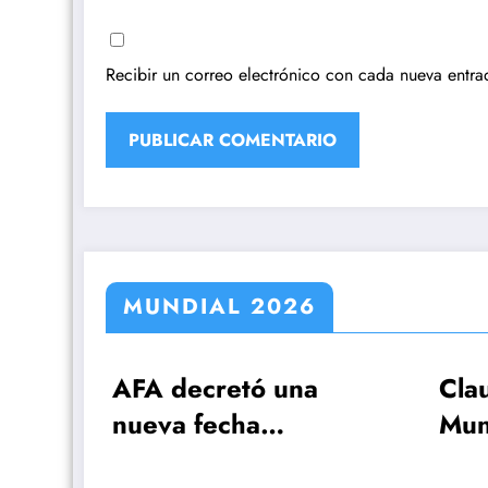
Recibir un correo electrónico con cada nueva entra
MUNDIAL 2026
 decretó una
Claudio Tapia: »E
va fecha
Mundial se ganó
memorativa por
cuando le ganam