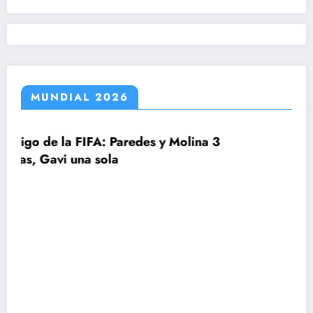
MUNDIAL 2026
Paredes y Molina 3
a
FIFA, Conmebol y UEF
2030 con ¡64 selecci