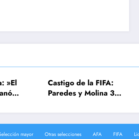
astigo de la FIFA:
FIFA, Conmeb
aredes y Molina 3
UEFA estudian
echas, Gavi una
Mundial 2030
ola
¡64 seleccion
Selección mayor
Otras selecciones
AFA
FIFA
Li