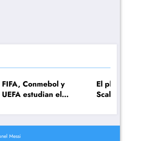
ol y
El plan de Lionel
 el
Scaloni para el
 con
anuncio de la lista de
es!
26 jugadores
onel Messi