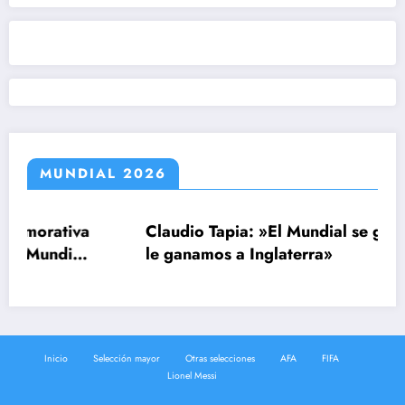
MUNDIAL 2026
va
Claudio Tapia: »El Mundial se ganó cuando
al
le ganamos a Inglaterra»
Inicio
Selección mayor
Otras selecciones
AFA
FIFA
Lionel Messi