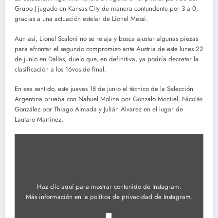
Grupo J jugado en Kansas City de manera contundente por 3 a 0,
gracias a una actuación estelar de Lionel Messi.
Aun así, Lionel Scaloni no se relaja y busca ajustar algunas piezas
para afrontar el segundo compromiso ante Austria de este lunes 22
de junio en Dallas, duelo que, en definitiva, ya podría decretar la
clasificación a los 16vos de final.
En ese sentido, este jueves 18 de junio el técnico de la Selección
Argentina prueba con Nahuel Molina por Gonzalo Montiel, Nicolás
González por Thiago Almada y Julián Alvarez en el lugar de
Lautaro Martínez.
Mostrar
contenido
de
Instagram
Haz clic aquí para mostrar contenido de Instagram.
Más información en la
política de privacidad de Instagram
.