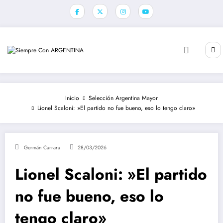
Saltar
al
contenido
Inicio
Selección Argentina Mayor
Lionel Scaloni: »El partido no fue bueno, eso lo tengo claro»
Germán Carrara
28/03/2026
Lionel Scaloni: »El partido
no fue bueno, eso lo
tengo claro»