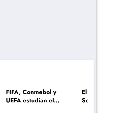
ol y
El plan de Lionel
 el
Scaloni para el
 con
anuncio de la lista de