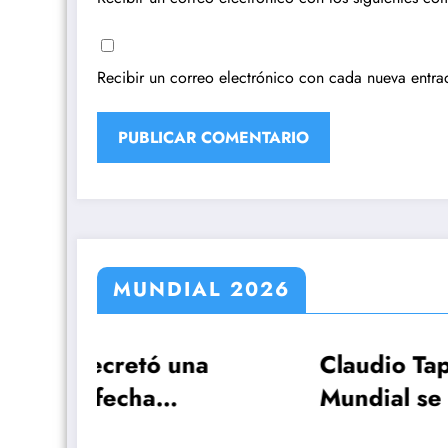
Recibir un correo electrónico con cada nueva entra
MUNDIAL 2026
una
Claudio Tapia: »El
Mundial se ganó
a por
cuando le ganamos a