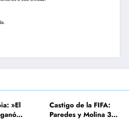
da.
Castigo de la FIFA:
FIFA, Conmeb
Paredes y Molina 3
UEFA estudian
fechas, Gavi una
Mundial 2030