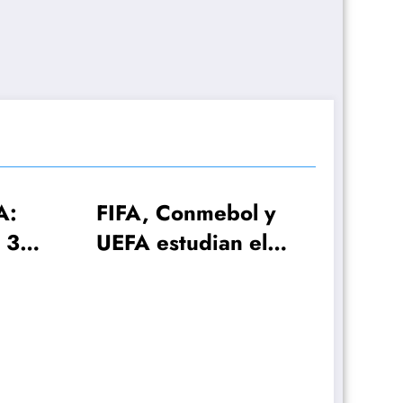
FA, Conmebol y
A estudian el
ndial 2030 con
 selecciones!
El plan de Lione
Scaloni para el
anuncio de la lis