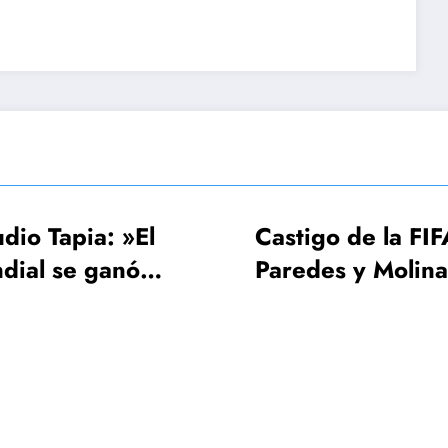
El
Castigo de la FIFA:
FI
Paredes y Molina 3
UEF
os a
fechas, Gavi una
Mu
sola
¡64