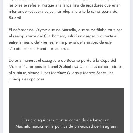
lesiones se refiere. Porque a la larga lista de jugadores que están
intentando recuperarse contrarreloj, ahora se le suma Leonardo
Balerdi.
El defensor del Olympique de Marsella, que se perfilaba para ser
el reemplazante del Cuti Romero, sufrió un desgarro durante el
entrenamiento del viernes, en la previa del amistoso de este
sábado frente a Honduras en Texas.
De esta manera, el exzaguero de Boca se perderá la Copa del
Mundo. Y a propósito, Lionel Scaloni evalúa con sus colaboradores
al sustituto, siendo Lucas Martínez Quarta y Marcos Senesi las
principales opciones.
Mostrar
contenido
de
Instagram
Haz clic aquí para mostrar contenido de Instagram.
Más información en la
política de privacidad de Instagram
.