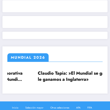
MUNDIAL 2026
va
Claudio Tapia: »El Mundial se ganó cuando
l
le ganamos a Inglaterra»
Inicio
Selección mayor
Otras selecciones
AFA
FIFA