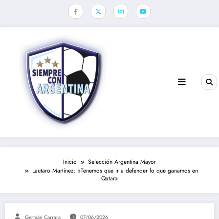
Saltar
al
contenido
Inicio
Selección Argentina Mayor
Lautaro Martínez: »Tenemos que ir a defender lo que ganamos en
Qatar»
Germán Carrara
07/06/2026