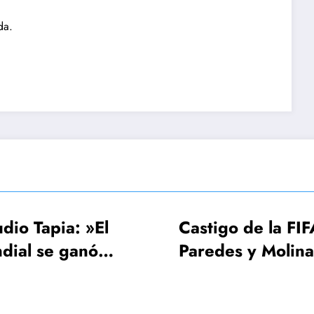
da.
Castigo de la FIFA:
FIFA
Paredes y Molina 3
UEFA
s a
fechas, Gavi una
Mund
sola
¡64 s