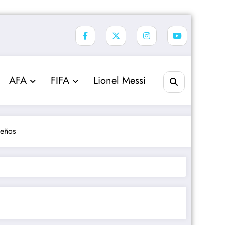
AFA
FIFA
Lionel Messi
leños