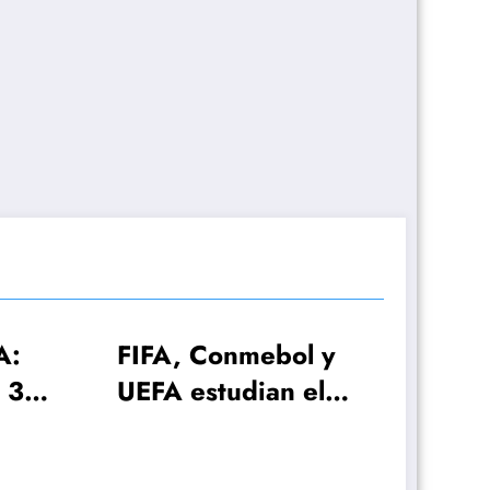
, Conmebol y
 estudian el
ial 2030 con
elecciones!