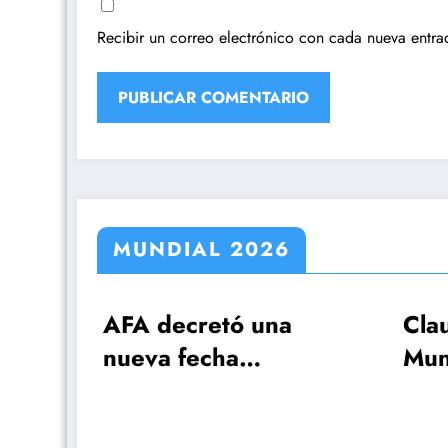
Recibir un correo electrónico con cada nueva entra
MUNDIAL 2026
decretó una
Claudio Tapia: »El
 fecha
Mundial se ganó
emorativa por
cuando le ganamo
ctoria sobre
Inglaterra»