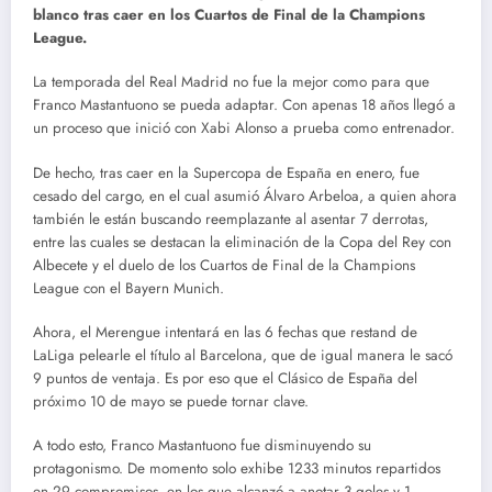
blanco tras caer en los Cuartos de Final de la Champions
League.
La temporada del Real Madrid no fue la mejor como para que
Franco Mastantuono se pueda adaptar. Con apenas 18 años llegó a
un proceso que inició con Xabi Alonso a prueba como entrenador.
De hecho, tras caer en la Supercopa de España en enero, fue
cesado del cargo, en el cual asumió Álvaro Arbeloa, a quien ahora
también le están buscando reemplazante al asentar 7 derrotas,
entre las cuales se destacan la eliminación de la Copa del Rey con
Albecete y el duelo de los Cuartos de Final de la Champions
League con el Bayern Munich.
Ahora, el Merengue intentará en las 6 fechas que restand de
LaLiga pelearle el título al Barcelona, que de igual manera le sacó
9 puntos de ventaja. Es por eso que el Clásico de España del
próximo 10 de mayo se puede tornar clave.
A todo esto, Franco Mastantuono fue disminuyendo su
protagonismo. De momento solo exhibe 1233 minutos repartidos
en 29 compromisos, en los que alcanzó a anotar 3 goles y 1