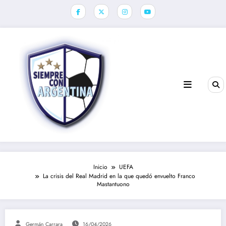
Saltar
al
contenido
Inicio
UEFA
La crisis del Real Madrid en la que quedó envuelto Franco
Mastantuono
Germán Carrara
16/04/2026