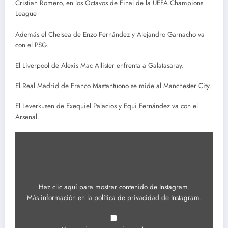
Cristian Romero, en los Octavos de Final de la UEFA Champions
League
Además el Chelsea de Enzo Fernández y Alejandro Garnacho va
con el PSG.
El Liverpool de Alexis Mac Allister enfrenta a Galatasaray.
El Real Madrid de Franco Mastantuono se mide al Manchester City.
El Leverkusen de Exequiel Palacios y Equi Fernández va con el
Arsenal.
Mostrar
contenido
de
Instagram
Haz clic aquí para mostrar contenido de Instagram.
Más información en la
política de privacidad de Instagram
.