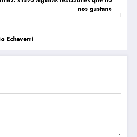
tínez: »Tuvo algunas reacciones que no
nos gustan»
io Echeverri