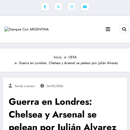
Saltar
al
contenido
Inicio
UEFA
Guerra en Londres: Chelsea y Arsenal se pelean por Julián Alvarez
Sandy Lizarazo
04/02/2026
Guerra en Londres:
Chelsea y Arsenal se
pelean por Julián Alvarez