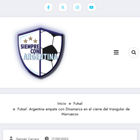
Saltar
al
contenido
Inicio
Futsal
Futsal: Argentina empata con Dinamarca en el cierre del triangular de
Marruecos
Germán Carrara
17/09/2023