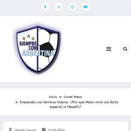
Saltar
al
contenido
Inicio
Lionel Messi
Empezaba una hermosa historia: ¿Por qué Messi vivirá una fecha
especial vs Newell’s?
Germán Carrara
15/02/2024