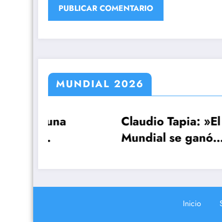
MUNDIAL 2026
Claudio Tapia: »El
Cas
Mundial se ganó
Par
por
cuando le ganamos a
fec
Inglaterra»
sol
Inicio