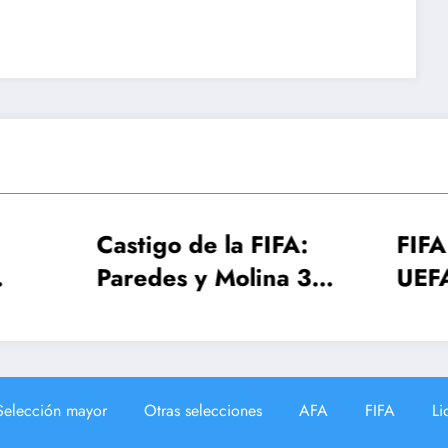
tigo de la FIFA:
FIFA, Conmebol
edes y Molina 3
UEFA estudian e
has, Gavi una
Mundial 2030 c
a
¡64 selecciones!
Selección mayor
Otras selecciones
AFA
FIFA
Li