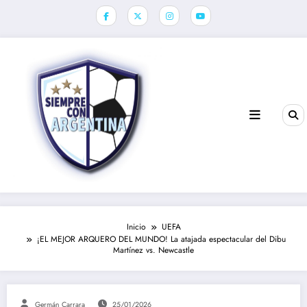
Saltar
al
contenido
Inicio
UEFA
¡EL MEJOR ARQUERO DEL MUNDO! La atajada espectacular del Dibu
Martínez vs. Newcastle
Germán Carrara
25/01/2026