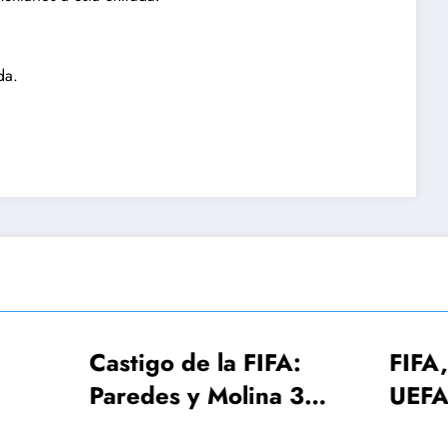
da.
tigo de la FIFA:
FIFA, Conmebol
edes y Molina 3
UEFA estudian e
has, Gavi una
Mundial 2030 c