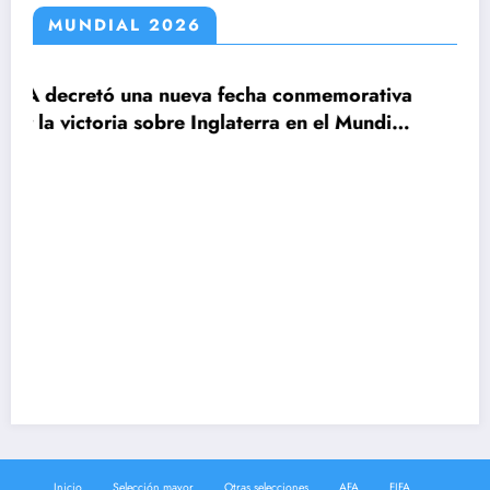
MUNDIAL 2026
ueva fecha conmemorativa
re Inglaterra en el Mundial
Claudio Tapia: »El 
le ganamos a Inglat
Inicio
Selección mayor
Otras selecciones
AFA
FIFA