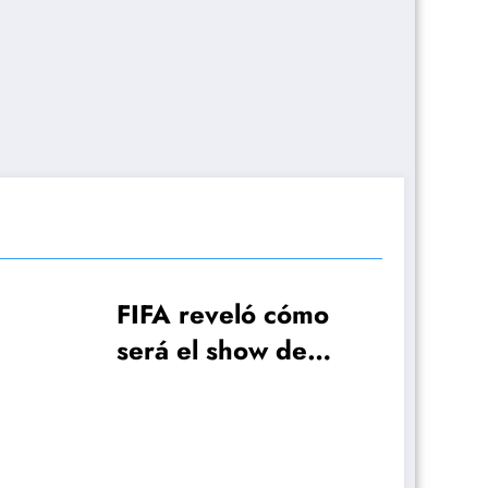
ó cómo
w de
 la Copa
AFA hizo el pedido a