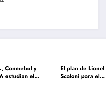
da.
El plan de Lionel
FIFA revel
Scaloni para el
será el sho
anuncio de la lista de
apertura de
26 jugadores
del Mundo