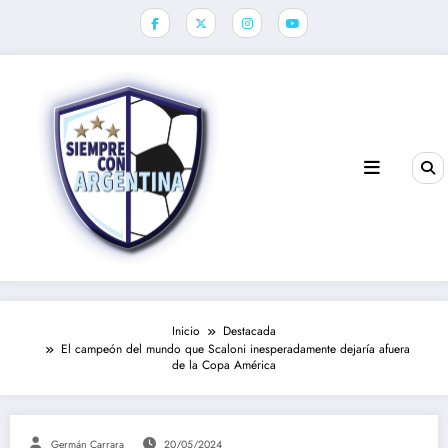
Saltar
al
contenido
Inicio
Destacada
El campeón del mundo que Scaloni inesperadamente dejaría afuera
de la Copa América
Germán Carrara
20/05/2024