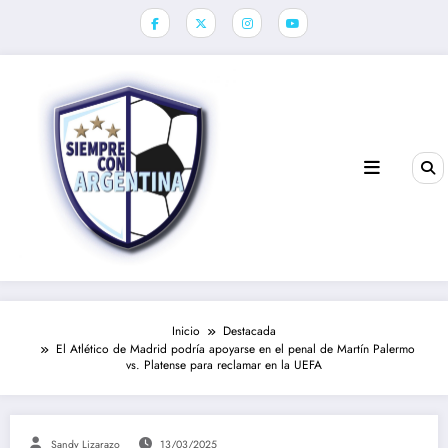
Saltar
al
contenido
Inicio
Destacada
El Atlético de Madrid podría apoyarse en el penal de Martín Palermo
vs. Platense para reclamar en la UEFA
Sandy Lizarazo
13/03/2025