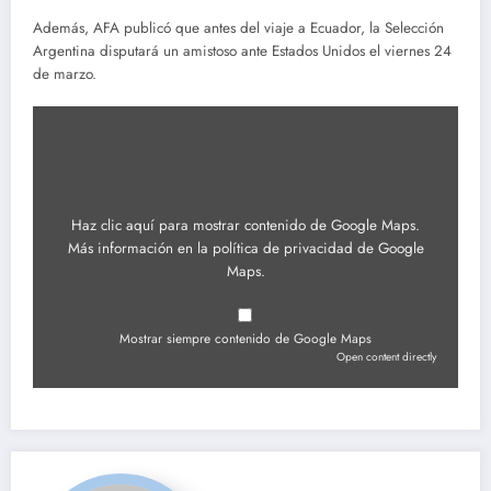
Además, AFA publicó que antes del viaje a Ecuador, la Selección
Argentina disputará un amistoso ante Estados Unidos el viernes 24
de marzo.
Mostrar
contenido
de
Google
Maps
Haz clic aquí para mostrar contenido de Google Maps.
Más información en la
política de privacidad de Google
Maps
.
Mostrar siempre contenido de Google Maps
Open content directly