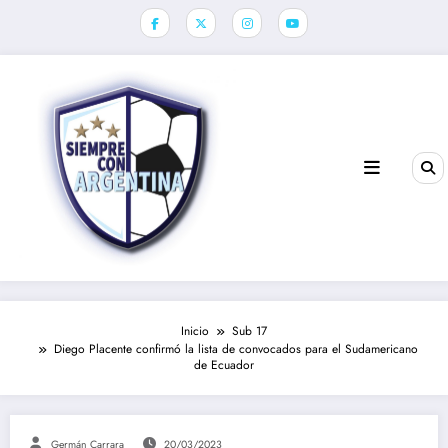
Saltar
al
contenido
Inicio
Sub 17
Diego Placente confirmó la lista de convocados para el Sudamericano
de Ecuador
Germán Carrara
20/03/2023