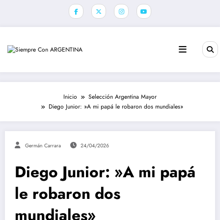
Saltar
al
contenido
Inicio
Selección Argentina Mayor
Diego Junior: »A mi papá le robaron dos mundiales»
Germán Carrara
24/04/2026
Diego Junior: »A mi papá
le robaron dos
mundiales»