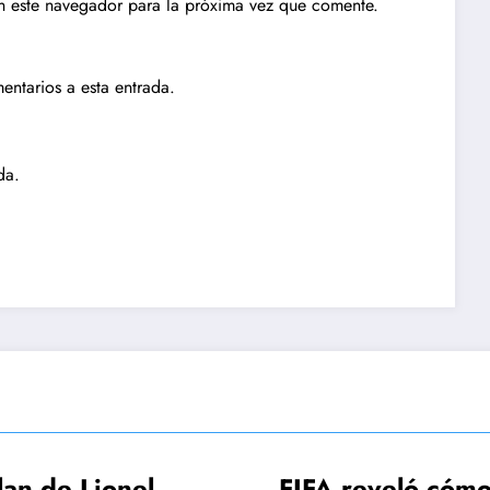
n este navegador para la próxima vez que comente.
entarios a esta entrada.
da.
FA reveló cómo
AFA hizo el ped