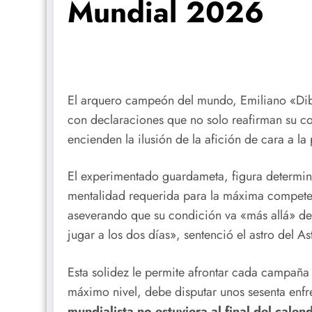
Mundial 2026
El arquero campeón del mundo, Emiliano «Dibu»
con declaraciones que no solo reafirman su c
encienden la ilusión de la afición de cara a l
El experimentado guardameta, figura determina
mentalidad requerida para la máxima competenci
aseverando que su condición va «más allá» de
jugar a los dos días», sentenció el astro del As
Esta solidez le permite afrontar cada campaña 
máximo nivel, debe disputar unos sesenta enf
mundialista no estuviera al final del calen