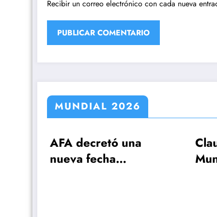
Recibir un correo electrónico con cada nueva entra
MUNDIAL 2026
 decretó una
Claudio Tapia: »E
va fecha
Mundial se ganó
memorativa por
cuando le ganam
ictoria sobre
Inglaterra»
aterra en el