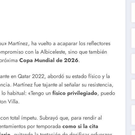
 Martínez, ha vuelto a acaparar los reflectores
ompromiso con la Albiceleste, sino que también
a próxima
Copa Mundial de 2026
.
nte en Qatar 2022, abordó su estado físico y la
a. Martínez fue tajante al señalar su resistencia,
 lo habitual: «Tengo un
físico privilegiado
, puedo
ton Villa.
con total ímpetu. Subrayó que, para rendir al
rentamientos por temporada
como si la cita
dario
, evitando la tentación de dosificar esfuerzos.