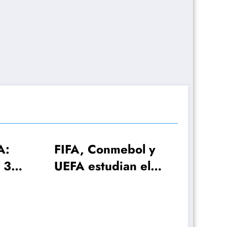
A, Conmebol y
A estudian el
dial 2030 con
 selecciones!
El plan de Lionel