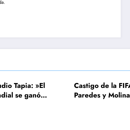
da.
l
Castigo de la FIFA:
FIF
Paredes y Molina 3
UEF
os a
fechas, Gavi una
Mun
sola
¡64