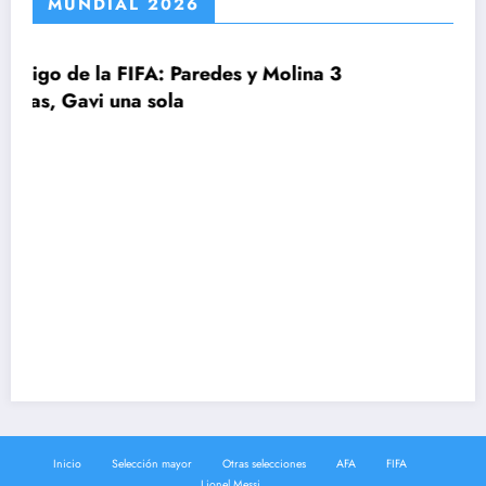
MUNDIAL 2026
aredes y Molina 3
FIFA, Conmebol y UEFA
2030 con ¡64 seleccio
Inicio
Selección mayor
Otras selecciones
AFA
FIFA
Lionel Messi