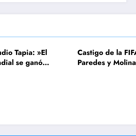
Castigo de la FIFA:
FIFA, 
Paredes y Molina 3
UEFA es
fechas, Gavi una
Mundia
sola
¡64 sel