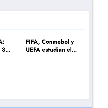
Conmebol y
tudian el
l 2030 con
ecciones!
El plan de Lionel
Scaloni para el
anuncio de la lista d
26 jugadores