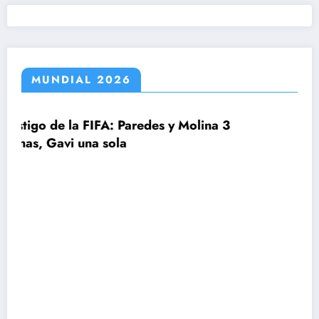
MUNDIAL 2026
Paredes y Molina 3
a
FIFA, Conmebol y UEF
2030 con ¡64 selecci