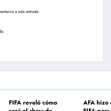
entarios a esta entrada.
da.
A reveló cómo
AFA hizo el pedi
á el show de
FIFA para que