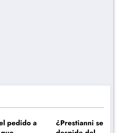
do a
¿Prestianni se
Ale
despide del
Do