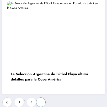
La Selección Argentina de Fútbol Playa ultima
detalles para la Copa América
Paginación
…
1
3
4