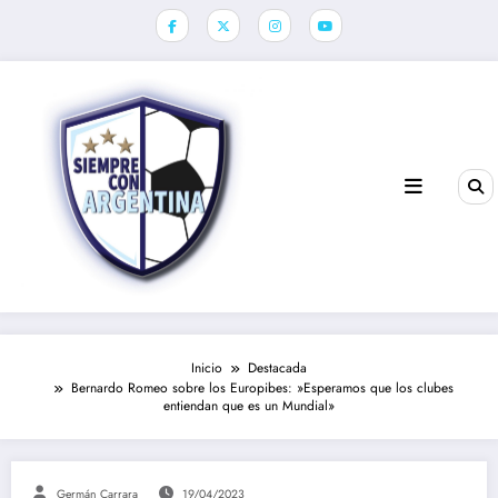
Saltar
al
contenido
Inicio
Destacada
Bernardo Romeo sobre los Europibes: »Esperamos que los clubes
entiendan que es un Mundial»
Germán Carrara
19/04/2023