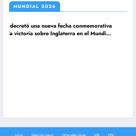
MUNDIAL 2026
echa conmemorativa
aterra en el Mundial
Claudio Tapia: »El Mundia
le ganamos a Inglaterra»
Inicio
Selección mayor
Otras selecciones
AFA
FIFA