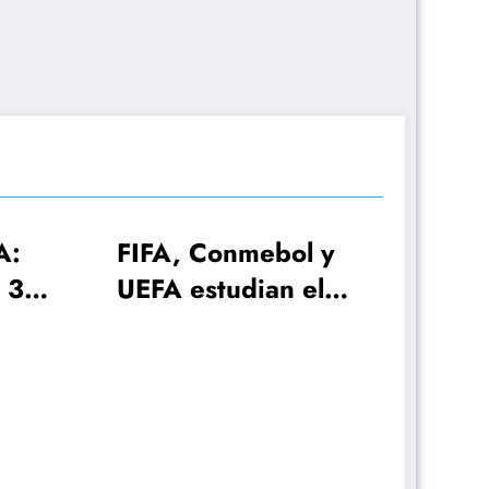
Conmebol y
tudian el
l 2030 con
ecciones!
El plan de Lionel
Scaloni para el
anuncio de la lista d