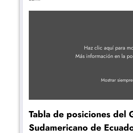
Mostrar
«YouTube
video
player»
desde
YouTube
Haz clic aquí para mo
Más información en la
po
Mostrar siempr
Tabla de posiciones del
Sudamericano de Ecuad