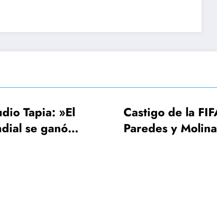
Castigo de la FIFA:
FIFA, 
Paredes y Molina 3
UEFA es
fechas, Gavi una
Mundia
sola
¡64 sel