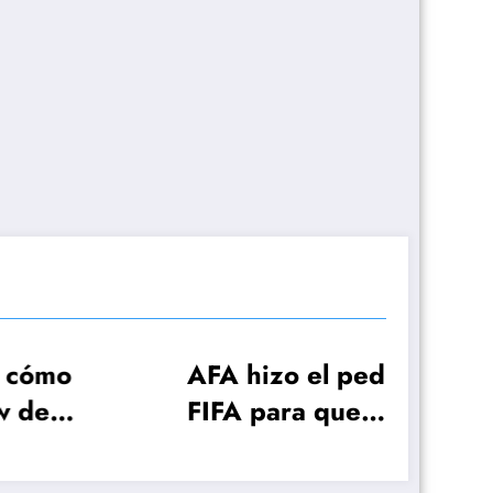
o
AFA hizo el pedido a
¿Pr
FIFA para que
des
opa
Otamendi pueda
Mun
jugar la primera
res