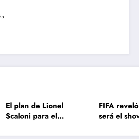
da.
lan de Lionel
FIFA reveló cóm
oni para el
será el show de
cio de la lista de
apertura de la C
jugadores
del Mundo