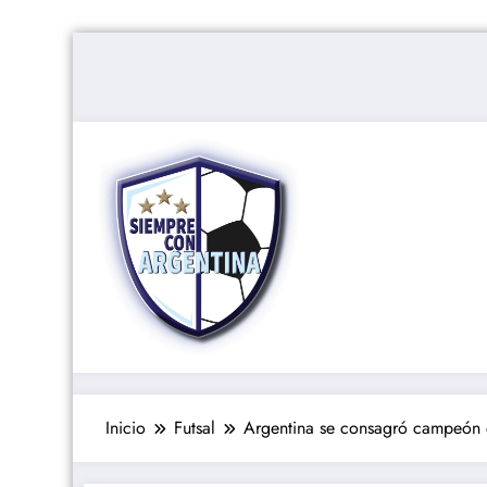
Saltar
al
contenido
Inicio
Futsal
Argentina se consagró campeón d