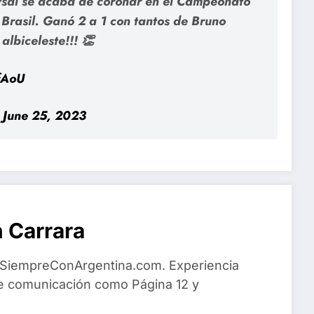
sal se acaba de coronar en el Campeonato
 Brasil. Ganó 2 a 1 con tantos de Bruno
albiceleste!!! 👏
fAoU
)
June 25, 2023
 Carrara
 SiempreConArgentina.com. Experiencia
e comunicación como Página 12 y