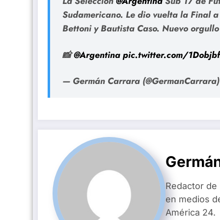
La Selección
@Argentina
Sub 17 de Fut
Sudamericano. Le dio vuelta la Final a
Bettoni y Bautista Caso. Nuevo orgullo 
📸
@Argentina
pic.twitter.com/1Dobjb
— Germán Carrara (@GermanCarrara
Germán
Redactor de
en medios d
América 24.