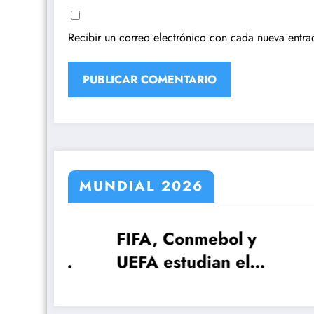
Recibir un correo electrónico con cada nueva entra
MUNDIAL 2026
A:
FIFA, Conmebol y
El p
 3
UEFA estudian el
Scal
Mundial 2030 con
anun
¡64 selecciones!
26 