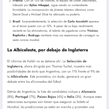
Francia
: Con un 13% de chances, el equipo de Didier Deschamps,
liderado por
Kylian Mbappé
, sigue siendo un contendiente
formidable. La incorporación de jóvenes talentos ofensivos como
Desiré Doué y Michael Olisé ha reforzado su poderío.
Brasil
: Sorprendentemente, la selección de
Carlo Ancelotti
aparece
en el tercer puesto con un 12%. A pesar de su bajo rendimiento
reciente en las eliminatorias, el talento de jugadores como
Vinícius
,
Raphinha
y
Rodrygo
mantiene vivas sus esperanzas de conseguir su
sexta corona mundial.
La Albiceleste, por debajo de Inglaterra
El informe de Kalshi no se detiene ahí. La
Selección de
Inglaterra
, ahora dirigida por Thomas Tuchel, muestra más
posibilidades de éxito que Argentina, con un 11% frente al 9% de
la
Albiceleste
. Este pronóstico, sin duda, generará un gran
debate entre los aficionados del fútbol.
Detrás de Argentina, la lista de candidatos incluye a
Alemania
(8%),
Portugal
(7%),
Países Bajos
(4%) e
Italia
(3%). Aunque estas
selecciones europeas aún tienen que asegurar su boleto al
Mundial, las predicciones ya están en marcha y prometen una