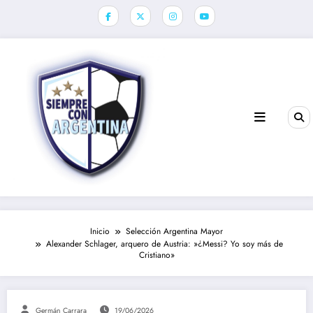
Saltar
al
contenido
Inicio
Selección Argentina Mayor
Alexander Schlager, arquero de Austria: »¿Messi? Yo soy más de
Cristiano»
Germán Carrara
19/06/2026