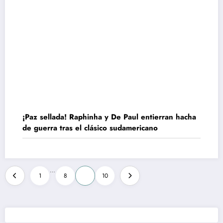
¡Paz sellada! Raphinha y De Paul entierran hacha
de guerra tras el clásico sudamericano
Paginación
…
1
8
9
10
de
entradas