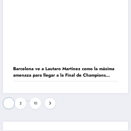
Barcelona ve a Lautaro Martínez como la máxima
amenaza para llegar a la Final de Champions
League
Paginación
…
1
2
10
de
entradas