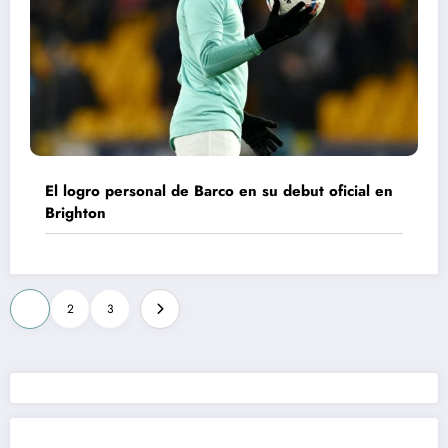
El logro personal de Barco en su debut oficial en
Brighton
Paginación
1
2
3
de
entradas