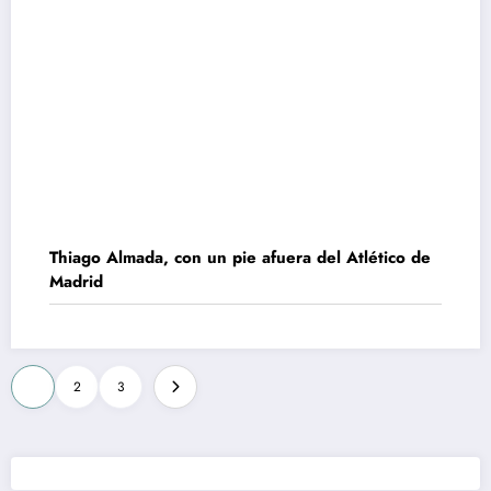
Thiago Almada, con un pie afuera del Atlético de
Madrid
Paginación
1
2
3
de
entradas